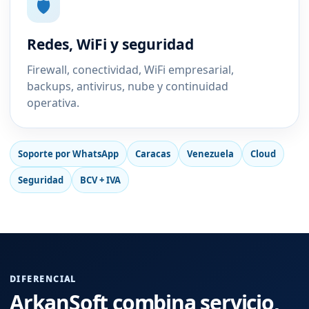
🛡️
Redes, WiFi y seguridad
Firewall, conectividad, WiFi empresarial,
backups, antivirus, nube y continuidad
operativa.
Soporte por WhatsApp
Caracas
Venezuela
Cloud
Seguridad
BCV + IVA
DIFERENCIAL
ArkanSoft combina servicio,