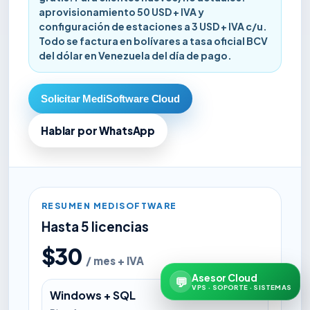
aprovisionamiento 50 USD + IVA y
configuración de estaciones a 3 USD + IVA c/u.
Todo se factura en bolívares a tasa oficial BCV
del dólar en Venezuela del día de pago.
Solicitar MediSoftware Cloud
Hablar por WhatsApp
RESUMEN MEDISOFTWARE
Hasta 5 licencias
$30
/ mes + IVA
Asesor Cloud
💬
VPS · SOPORTE · SISTEMAS
Windows + SQL