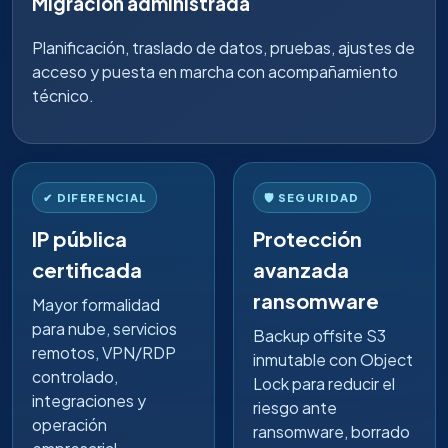
Migración administrada
Planificación, traslado de datos, pruebas, ajustes de
acceso y puesta en marcha con acompañamiento
técnico.
✔ DIFERENCIAL
🛡️ SEGURIDAD
IP pública
Protección
certificada
avanzada
ransomware
Mayor formalidad
para nube, servicios
Backup offsite S3
remotos, VPN/RDP
inmutable con Object
controlado,
Lock para reducir el
integraciones y
riesgo ante
operación
ransomware, borrado