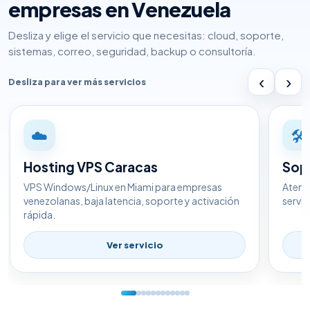
empresas en Venezuela
Desliza y elige el servicio que necesitas: cloud, soporte,
sistemas, correo, seguridad, backup o consultoría.
‹
›
Desliza para ver más servicios
☁️
🛠️
Hosting VPS Caracas
Sop
VPS Windows/Linux en Miami para empresas
Atenc
venezolanas, baja latencia, soporte y activación
servid
rápida.
Ver servicio