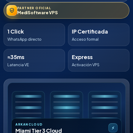
PARTNER OFICIAL
MediSoftware VPS
1 Click
IP Certificada
WhatsApp directo
Acceso formal
≈35ms
Express
Latencia VE
Activación VPS
ARKANCLOUD
⚡
Miami Tier 3 Cloud