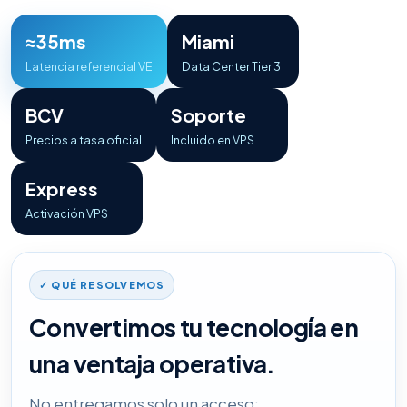
≈35ms
Miami
Latencia referencial VE
Data Center Tier 3
BCV
Soporte
Precios a tasa oficial
Incluido en VPS
Express
Activación VPS
✓ QUÉ RESOLVEMOS
Convertimos tu tecnología en
una ventaja operativa.
No entregamos solo un acceso: