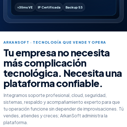
≈35ms VE
IP Certificada
Backup S3
ARKANSOFT · TECNOLOGÍA QUE VENDE Y OPERA
Tu empresa no necesita
más complicación
tecnológica. Necesita una
plataforma confiable.
Integramos soporte profesional, cloud, seguridad,
sistemas, respaldo y acompañamiento experto para que
tu operación funcione sin depender de improvisaciones. Tú
vendes, atiendes y creces; ArkanSoft administra la
plataforma.