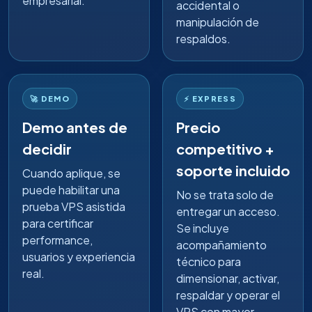
empresarial.
accidental o
manipulación de
respaldos.
🚀 DEMO
⚡ EXPRESS
Demo antes de
Precio
decidir
competitivo +
soporte incluido
Cuando aplique, se
puede habilitar una
No se trata solo de
prueba VPS asistida
entregar un acceso.
para certificar
Se incluye
performance,
acompañamiento
usuarios y experiencia
técnico para
real.
dimensionar, activar,
respaldar y operar el
VPS con mayor